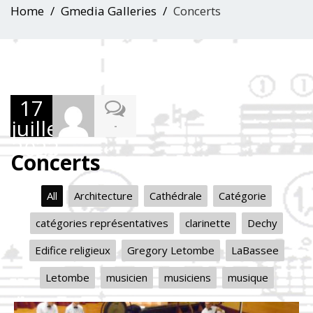
Home
Gmedia Galleries
Concerts
17
juillet
-
2023
Concerts
All
Architecture
Cathédrale
Catégorie
catégories représentatives
clarinette
Dechy
Edifice religieux
Gregory Letombe
LaBassee
Letombe
musicien
musiciens
musique