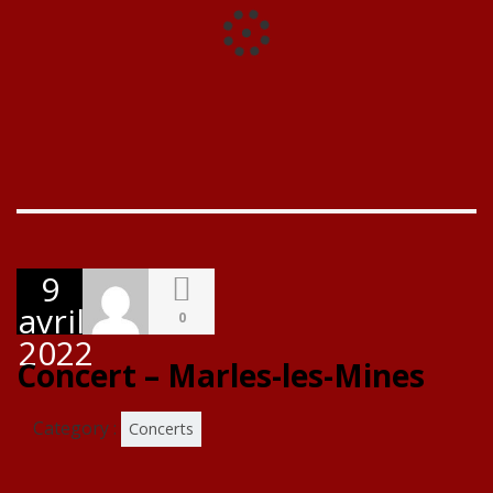
9
avril
0
2022
Concert – Marles-les-Mines
Category :
Concerts