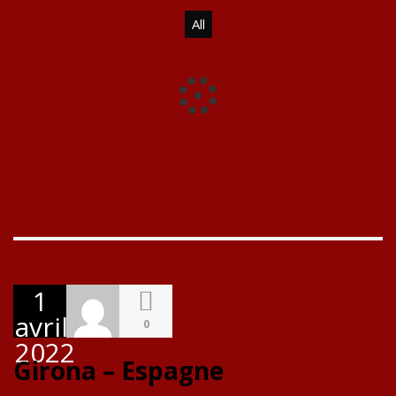
All
1
avril
0
2022
Girona – Espagne