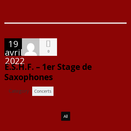
19
avril
0
2022
E.S.H.F. – 1er Stage de
Saxophones
Category :
Concerts
All