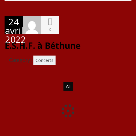
24
avril
0
2022
E.S.H.F. à Béthune
Category :
Concerts
All