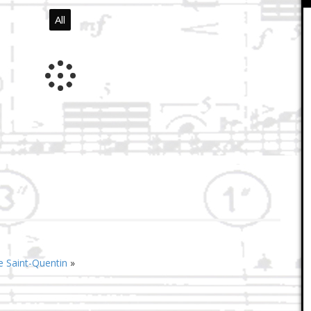
All
de Saint-Quentin
»