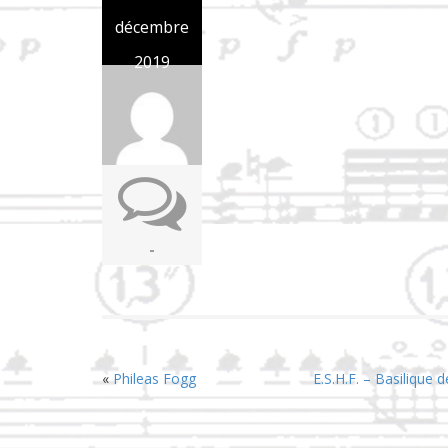
décembre
2019
-
«
Phileas Fogg
E.S.H.F. – Basilique 