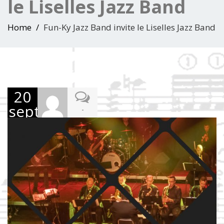
le Liselles Jazz Band
Home
Fun-Ky Jazz Band invite le Liselles Jazz Band
20
septembre
-
2019