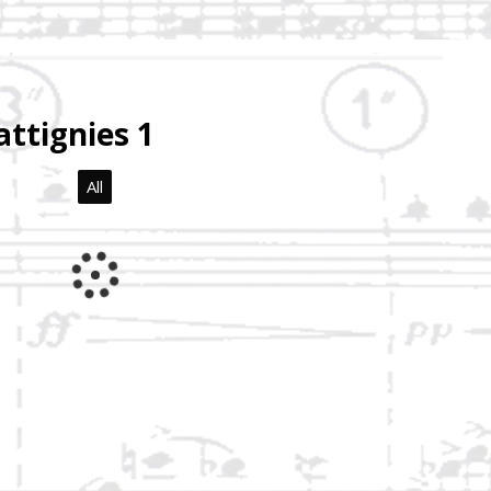
ttignies 1
All