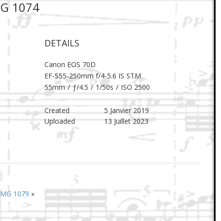
MG 1074
DETAILS
Canon EOS 70D
EF-S55-250mm f/4-5.6 IS STM
55mm
/
ƒ/4.5
/
1/50s
/
ISO 2500
Created
5 Janvier 2019
Uploaded
13 Juillet 2023
IMG 1079
»