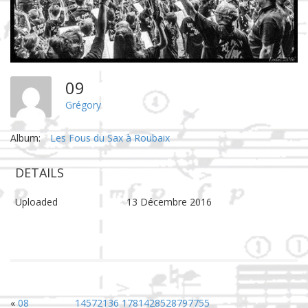
09
Grégory
Album:
Les Fous du Sax à Roubaix
DETAILS
Uploaded
13 Décembre 2016
«
08
14572136 1781428528797755