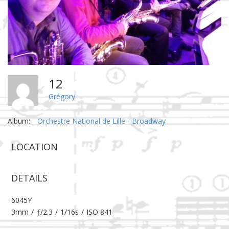
12
Grégory
Album:
Orchestre National de Lille - Broadway
LOCATION
DETAILS
6045Y
3mm
/
ƒ/2.3
/
1/16s
/
ISO 841