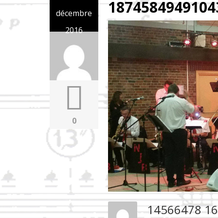
1874584949104
décembre
2016
0