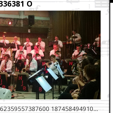
336381 O
14566478 1662359557387600 1874584949104336381 O