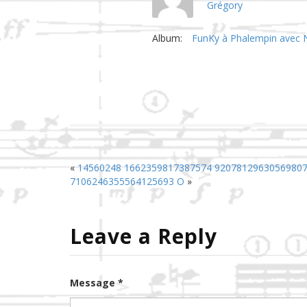
Grégory
Album:
FunKy à Phalempin avec 
«
14560248 1662359817387574 9207812963056980
7106246355564125693 O
»
Leave a Reply
Message *