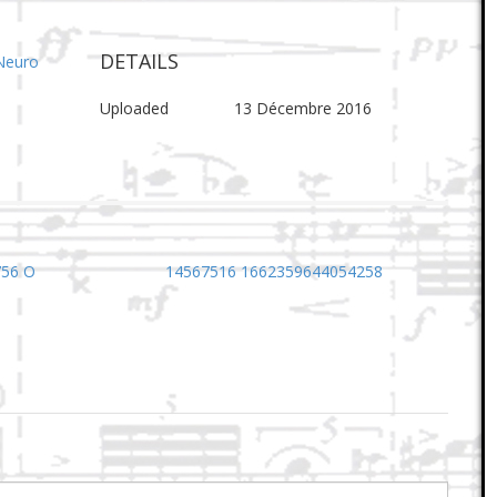
DETAILS
Neuro
Uploaded
13 Décembre 2016
756 O
14567516 1662359644054258