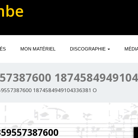
mbe
TÉS
MON MATÉRIEL
DISCOGRAPHIE
MÉDI
557387600 187458494910
59557387600 1874584949104336381 O
359557387600