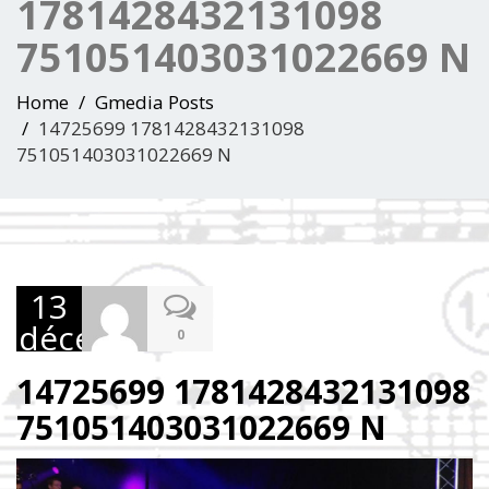
1781428432131098
751051403031022669 N
Home
Gmedia Posts
14725699 1781428432131098
751051403031022669 N
13
décembre
0
2016
14725699 1781428432131098
751051403031022669 N