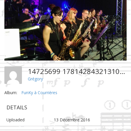
14725699 1781428432131098 751051403031022669 N
Grégory
Album:
FunKy à Courrières
DETAILS
Uploaded
13 Décembre 2016