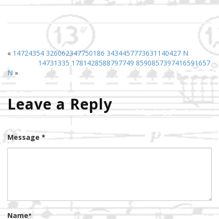
«
14724354 326062347750186 3434457773631140427 N
14731335 1781428588797749 8590857397416591657
N
»
Leave a Reply
Message *
Name
*