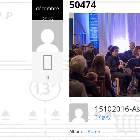
50474
décembre
2016
0
15102016-As
Grégory
Album:
Borée