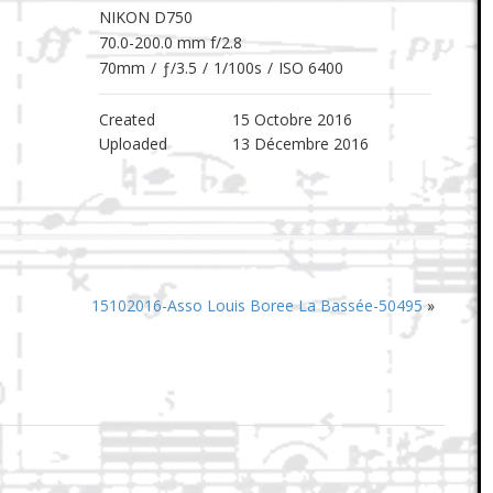
NIKON D750
70.0-200.0 mm f/2.8
70mm
/
ƒ/3.5
/
1/100s
/
ISO 6400
Created
15 Octobre 2016
Uploaded
13 Décembre 2016
15102016-Asso Louis Boree La Bassée-50495
»