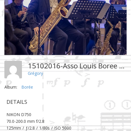
15102016-Asso Louis Boree La Bassée-50532
Grégory
Album:
Borée
DETAILS
NIKON D750
70.0-200.0 mm f/2.8
125mm
/
ƒ/2.8
/
1/80s
/
ISO 5000