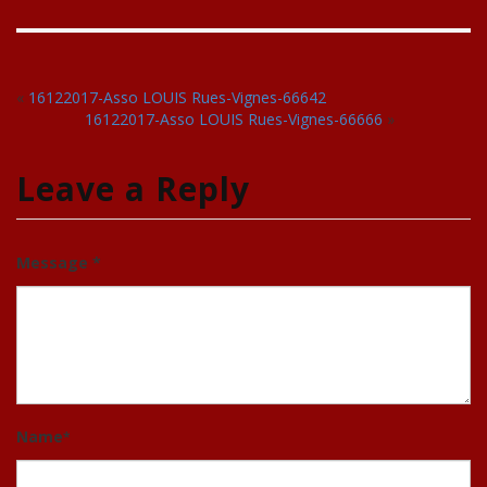
«
16122017-Asso LOUIS Rues-Vignes-66642
16122017-Asso LOUIS Rues-Vignes-66666
»
Leave a Reply
Message *
Name
*