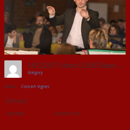
16122017-Asso LOUIS Rues-Vignes-66662
Grégory
Album:
Concert Vignes
DETAILS
Uploaded
14 Juillet 2023