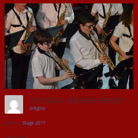
18121041 1268565109929114 1870972644505730562 O
Grégory
Album:
Stage 2017