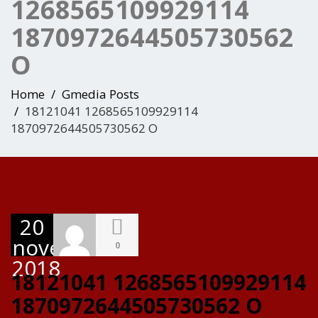
1268565109929114
1870972644505730562
O
Home
Gmedia Posts
18121041 1268565109929114
1870972644505730562 O
20
novembre
0
2018
18121041 1268565109929114
1870972644505730562 O