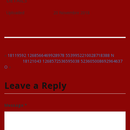
DETAILS
Uploaded
20 Novembre 2018
«
18119592 1268566469928978 5539952210028718388 N
18121043 1268572536595038 523605008692964637
O
»
Leave a Reply
Message *