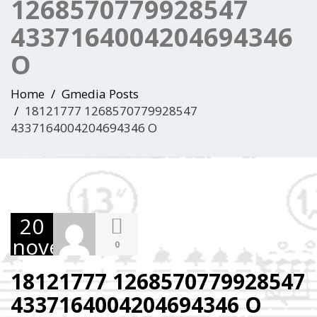
1268570779928547
4337164004204694346
O
Home
Gmedia Posts
18121777 1268570779928547
4337164004204694346 O
20
novembre
0
2018
18121777 1268570779928547
4337164004204694346 O