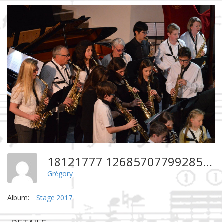
18121777 1268570779928547 4337164004204694346 O
Grégory
Album:
Stage 2017