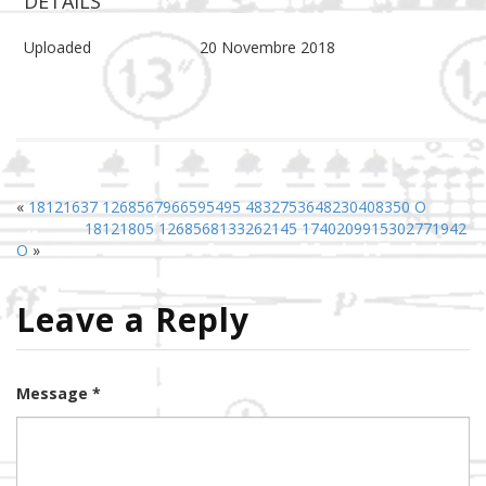
DETAILS
Uploaded
20 Novembre 2018
«
18121637 1268567966595495 4832753648230408350 O
18121805 1268568133262145 1740209915302771942
O
»
Leave a Reply
Message *