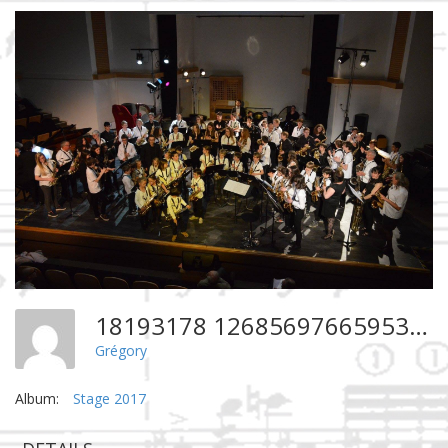
18193178 1268569766595315 2762376027610155395 O
Grégory
Album:
Stage 2017