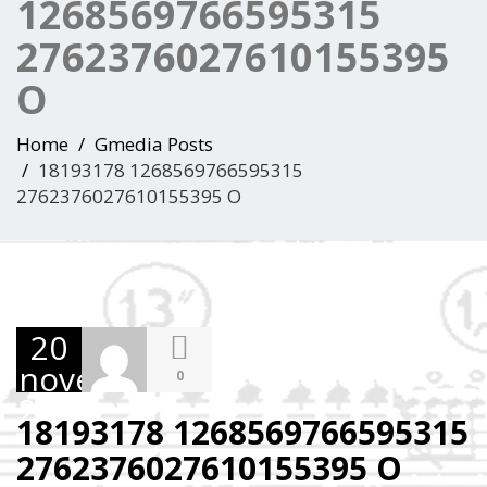
1268569766595315
2762376027610155395
O
Home
Gmedia Posts
18193178 1268569766595315
2762376027610155395 O
20
novembre
0
2018
18193178 1268569766595315
2762376027610155395 O