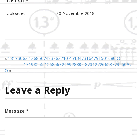
DETAILS
Uploaded
20 Novembre 2018
«
18193062 1268567483262210 4513473164791501680 O
18193255 1268568209928804 8731272662377325097
O
»
Leave a Reply
Message *