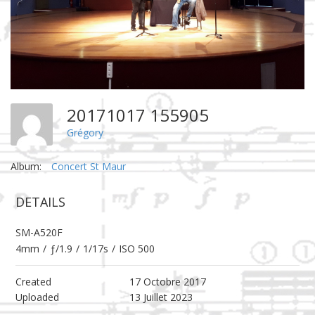
20171017 155905
Grégory
Album:
Concert St Maur
DETAILS
SM-A520F
4mm
/
ƒ/1.9
/
1/17s
/
ISO 500
Created
17 Octobre 2017
Uploaded
13 Juillet 2023