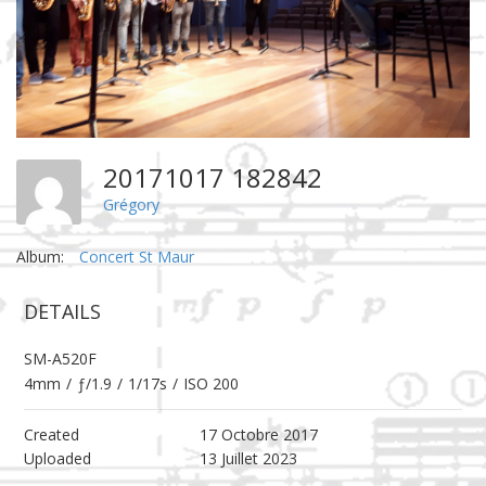
20171017 182842
Grégory
Album:
Concert St Maur
DETAILS
SM-A520F
4mm
/
ƒ/1.9
/
1/17s
/
ISO 200
Created
17 Octobre 2017
Uploaded
13 Juillet 2023