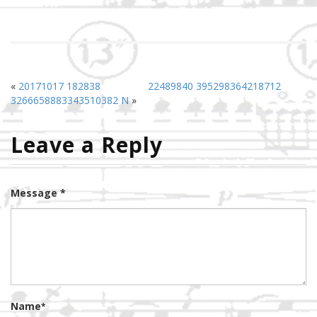
«
20171017 182838
22489840 395298364218712
3266658883343510382 N
»
Leave a Reply
Message *
Name
*