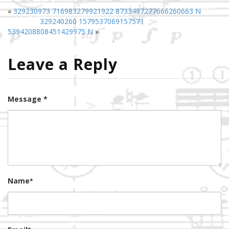
«
329230973 716983279921922 8733487277666260663 N
329240260 1579537069157571
5394208808451429975 N
»
Leave a Reply
Message *
Name
*