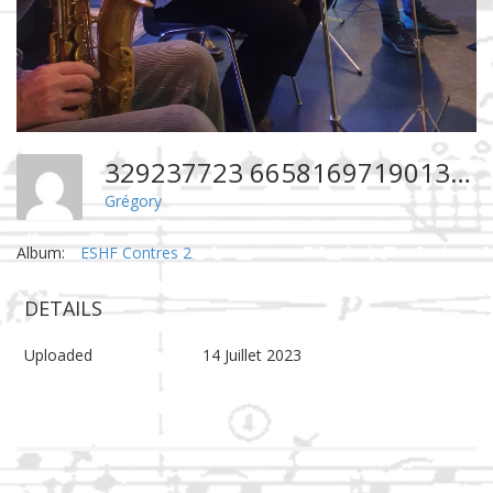
329237723 665816971901338 7354007486079974503 N
Grégory
Album:
ESHF Contres 2
DETAILS
Uploaded
14 Juillet 2023