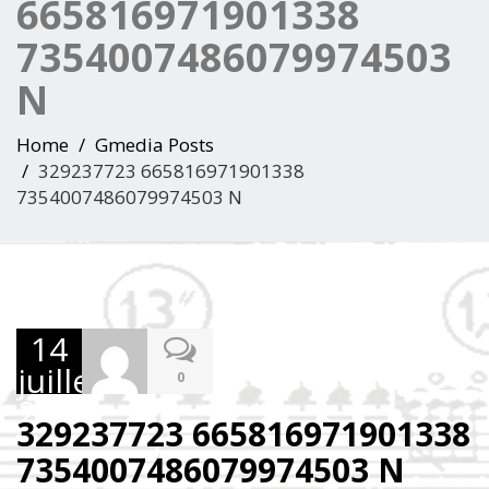
665816971901338
7354007486079974503
N
Home
Gmedia Posts
329237723 665816971901338
7354007486079974503 N
14
juillet
0
2023
329237723 665816971901338
7354007486079974503 N