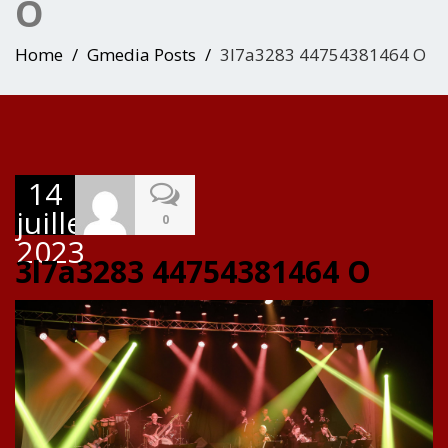
O
Home
Gmedia Posts
3l7a3283 44754381464 O
14
juillet
0
2023
3l7a3283 44754381464 O