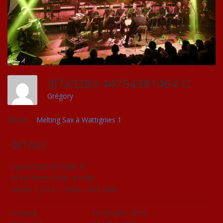
3l7a3283 44754381464 O
Grégory
Album:
Melting Sax à Wattignies 1
DETAILS
Canon EOS 5D Mark IV
EF24-70mm f/2.8L II USM
35mm
/
ƒ/3.5
/
1/50s
/
ISO 1600
Created
19 Octobre 2018