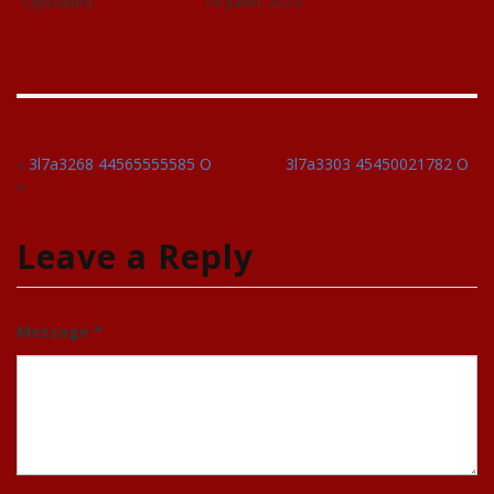
Uploaded
14 Juillet 2023
«
3l7a3268 44565555585 O
3l7a3303 45450021782 O
»
Leave a Reply
Message *