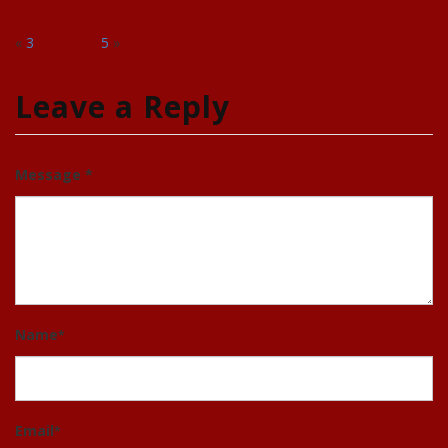
«
3
5
»
Leave a Reply
Message *
Name
*
Email
*