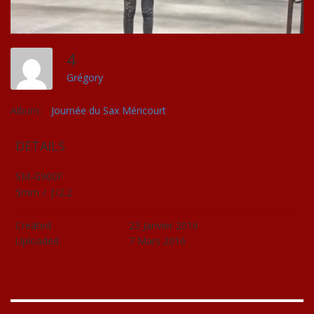
4
Grégory
Album:
Journée du Sax Méricourt
DETAILS
SM-G900F
5mm
/
ƒ/2.2
Created
23 Janvier 2016
Uploaded
7 Mars 2016