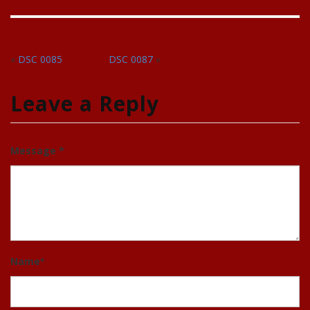
«
DSC 0085
DSC 0087
»
Leave a Reply
Message *
Name
*