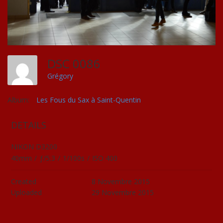
DSC 0086
Grégory
Album:
Les Fous du Sax à Saint-Quentin
DETAILS
NIKON D3200
40mm
/
ƒ/5.3
/
1/100s
/
ISO 400
Created
8 Novembre 2015
Uploaded
29 Novembre 2015