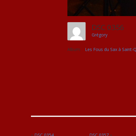
DSC 0356
Grégory
Album:
Les Fous du Sax à Saint-
«
DSC 0354
DSC 0357
»