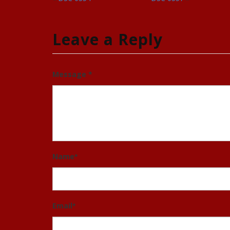
Leave a Reply
Message *
Name
*
Email
*