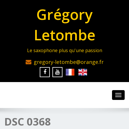
Grégory
Letombe
Le saxophone plus qu'une passion
gregory-letombe@orange.fr
Toggl
navig
DSC 0368