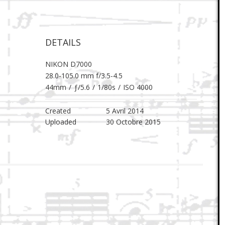
DETAILS
NIKON D7000
28.0-105.0 mm f/3.5-4.5
44mm
/
ƒ/5.6
/
1/80s
/
ISO 4000
Created
5 Avril 2014
Uploaded
30 Octobre 2015