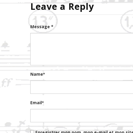
Leave a Reply
Message *
Name
*
Email
*
Enregistrer mon nom, mon e-mail et mon sit