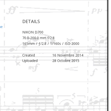
DETAILS
ue
NIKON D700
70.0-200.0 mm f/2.8
165mm
/
ƒ/2.8
/
1/160s
/
ISO 2000
Created
16 Novembre 2014
Uploaded
28 Octobre 2015