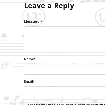
Leave a Reply
Message *
Name
*
Email
*
Enregistrer mon nom, mon e-mail et mon sit