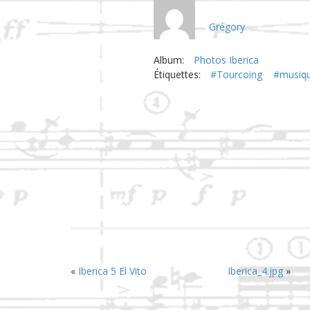
Grégory
Album:
Photos Iberica
Étiquettes:
#Tourcoing
#musiq
«
Iberica 5 El Vito
Iberica_4.jpg
»