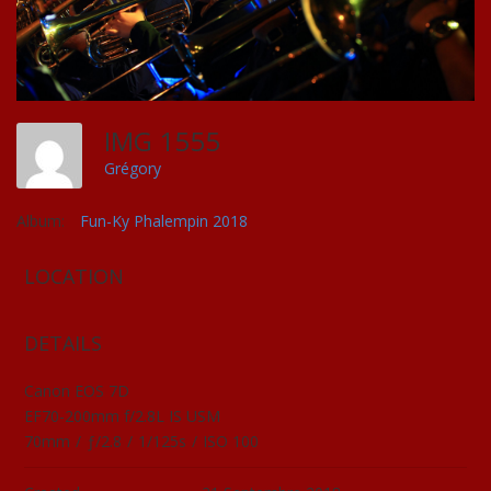
IMG 1555
Grégory
Album:
Fun-Ky Phalempin 2018
LOCATION
DETAILS
Canon EOS 7D
EF70-200mm f/2.8L IS USM
70mm
/
ƒ/2.8
/
1/125s
/
ISO 100