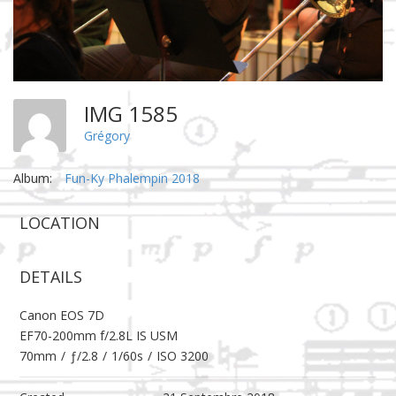
IMG 1585
Grégory
Album:
Fun-Ky Phalempin 2018
LOCATION
DETAILS
Canon EOS 7D
EF70-200mm f/2.8L IS USM
70mm
/
ƒ/2.8
/
1/60s
/
ISO 3200