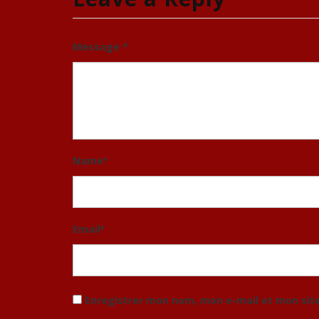
Message *
Name
*
Email
*
Enregistrer mon nom, mon e-mail et mon sit