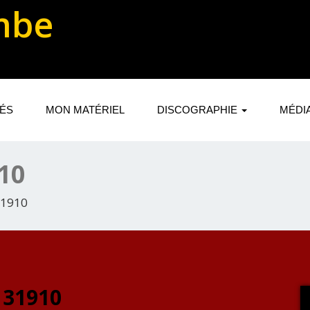
mbe
TÉS
MON MATÉRIEL
DISCOGRAPHIE
MÉDI
10
31910
131910