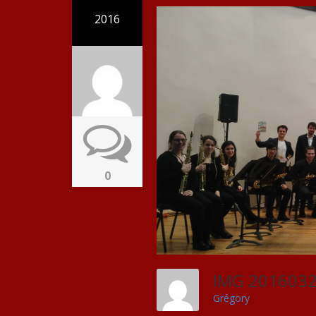
2016
0
IMG 201603
Grégory