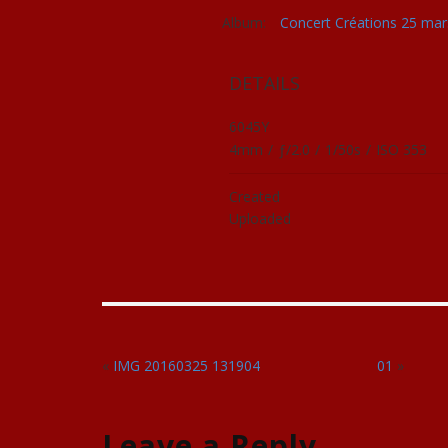
Album:
Concert Créations 25 ma
DETAILS
6045Y
4mm
/
ƒ/2.0
/
1/50s
/
ISO 353
Created
Uploaded
«
IMG 20160325 131904
01
»
Leave a Reply