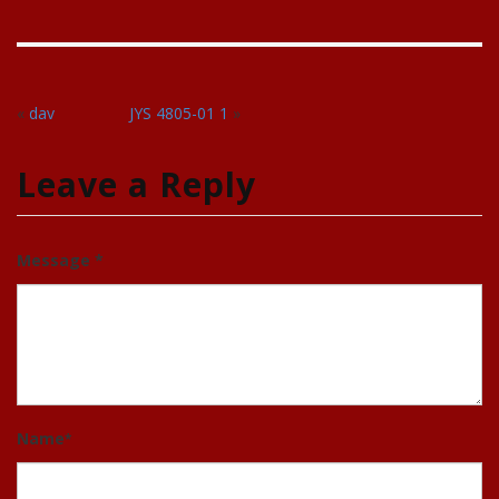
«
dav
JYS 4805-01 1
»
Leave a Reply
Message *
Name
*