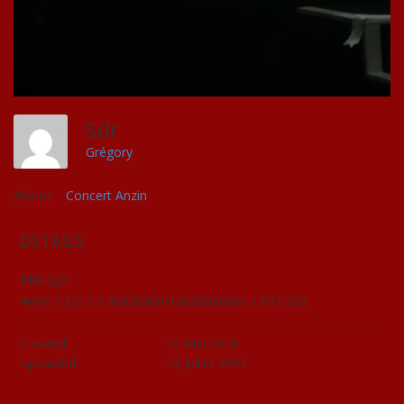
Sdr
Grégory
Album:
Concert Anzin
DETAILS
PRA-LX1
4mm
/
ƒ/2.2
/
30000000/1000000000s
/
ISO 320
Created
12 Mai 2018
Uploaded
13 Juillet 2023