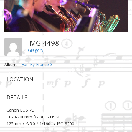
IMG 4498
Grégory
Album:
Fun-Ky France 3
LOCATION
DETAILS
Canon EOS 7D
EF70-200mm f/2.8L IS USM
125mm
/
ƒ/5.0
/
1/160s
/
ISO 3200