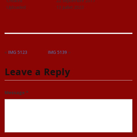
Created
22 Septembre 2017
Uploaded
13 Juillet 2023
«
IMG 5123
IMG 5139
»
Leave a Reply
Message *