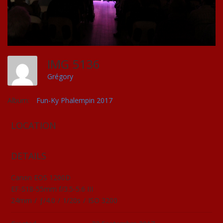
IMG 5136
Grégory
Album:
Fun-Ky Phalempin 2017
LOCATION
DETAILS
Canon EOS 1200D
EF-S18-55mm f/3.5-5.6 III
24mm
/
ƒ/4.0
/
1/20s
/
ISO 3200