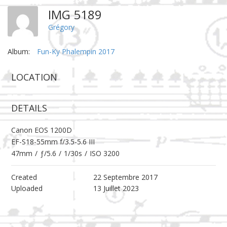
IMG 5189
Grégory
Album:
Fun-Ky Phalempin 2017
LOCATION
DETAILS
Canon EOS 1200D
EF-S18-55mm f/3.5-5.6 III
47mm
/
ƒ/5.6
/
1/30s
/
ISO 3200
Created
22 Septembre 2017
Uploaded
13 Juillet 2023