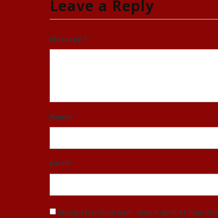
Leave a Reply
Message *
Name
*
Email
*
Enregistrer mon nom, mon e-mail et mon sit