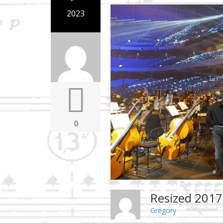
2023
0
Resized 201
Grégory