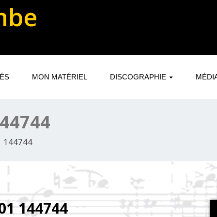
mbe
TÉS
MON MATÉRIEL
DISCOGRAPHIE
MÉDI
144744
1 144744
01 144744