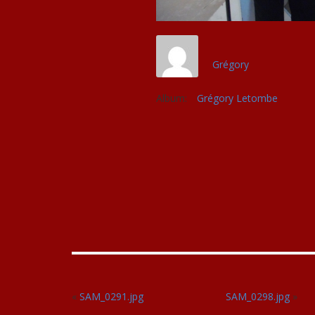
Grégory
Album:
Grégory Letombe
«
SAM_0291.jpg
SAM_0298.jpg
»