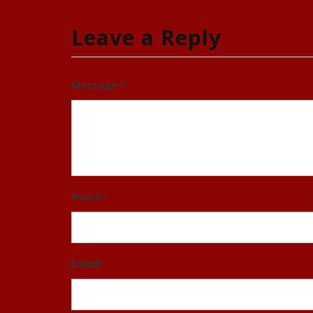
Leave a Reply
Message *
Name
*
Email
*