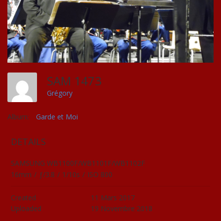
SAM 1473
Grégory
Album:
Garde et Moi
DETAILS
SAMSUNG WB1100F/WB1101F/WB1102F
16mm
/
ƒ/3.8
/
1/10s
/
ISO 800
Created
11 Mars 2017
Uploaded
19 Novembre 2018