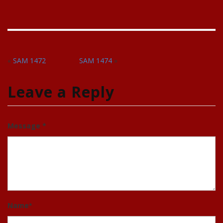
«
SAM 1472
SAM 1474
»
Leave a Reply
Message *
Name
*