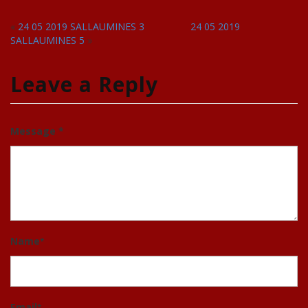
«
24 05 2019 SALLAUMINES 3
24 05 2019
SALLAUMINES 5
»
Leave a Reply
Message *
Name
*
Email
*