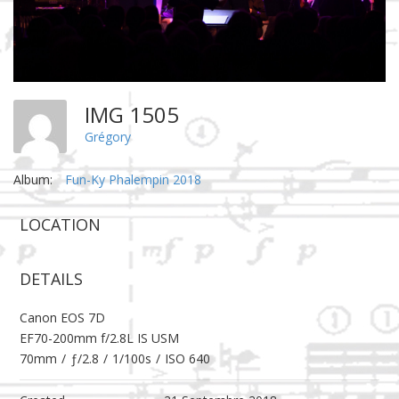
IMG 1505
Grégory
Album:
Fun-Ky Phalempin 2018
LOCATION
DETAILS
Canon EOS 7D
EF70-200mm f/2.8L IS USM
70mm
/
ƒ/2.8
/
1/100s
/
ISO 640