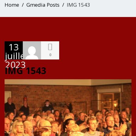
Home
Gmedia Posts
IMG 1543
13
juillet
0
2023
IMG 1543