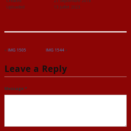
Created
21 Septembre 2018
Uploaded
13 Juillet 2023
«
IMG 1505
IMG 1544
»
Leave a Reply
Message *