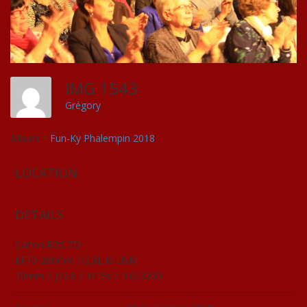
IMG 1543
Grégory
Album:
Fun-Ky Phalempin 2018
LOCATION
DETAILS
Canon EOS 7D
EF70-200mm f/2.8L IS USM
70mm
/
ƒ/2.8
/
1/15s
/
ISO 3200